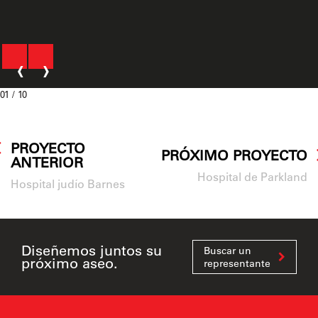
‹
›
01
/ 10
PROYECTO
PRÓXIMO PROYECTO
ANTERIOR
Hospital de Parkland
Hospital judío Barnes
Diseñemos juntos su
Buscar un
próximo aseo.
representante