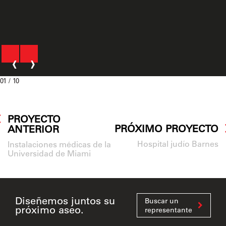
‹
›
01
/ 10
PROYECTO
PRÓXIMO PROYECTO
ANTERIOR
Hospital judío Barnes
Instalaciones médicas de la
Universidad de Miami
Diseñemos juntos su
Buscar un
próximo aseo.
representante