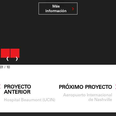
Más
información
‹
›
01
/ 10
PROYECTO
PRÓXIMO PROYECTO
ANTERIOR
Aeropuerto Internacional
de Nashville
Hospital Beaumont (UCIN)