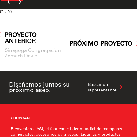
‹
›
01
/ 10
PROYECTO
ANTERIOR
PRÓXIMO PROYECTO
Sinagoga Congregación
Zemach David
Diseñemos juntos su
Buscar un
próximo aseo.
representante
GRUPO ASI
Bienvenido a ASI, el fabricante líder mundial de mamparas
comerciales, accesorios para aseos, taquillas y productos