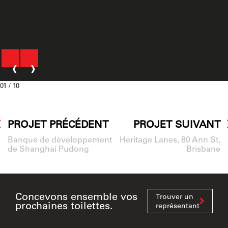
‹
›
01
/ 10
PROJET PRÉCÉDENT
PROJET SUIVANT
Banque de développement
Heritage Lanes, 80 Ann St,
de Shanghai Pudong
Brisbane
Concevons ensemble vos
Trouver un
prochaines toilettes.
représentant