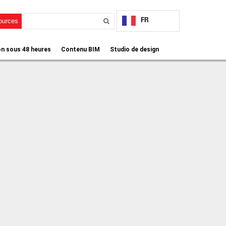
FR
sources
on sous 48 heures
Contenu BIM
Studio de design