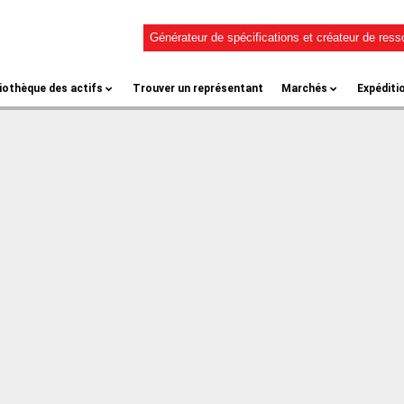
Générateur de spécifications et créateur de res
liothèque des actifs
Trouver un représentant
Marchés
Expéditi