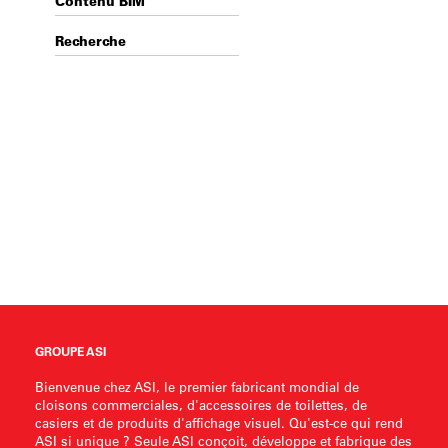
Contenu BIM
Recherche
GROUPE ASI
Bienvenue chez ASI, le premier fabricant mondial de
cloisons commerciales, d'accessoires de toilettes, de
casiers et de produits d'affichage visuel. Qu'est-ce qui rend
ASI si unique ? Seule ASI conçoit, développe et fabrique des