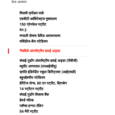
केस अध्ययन
मियामी फ्रीडम पार्क
एफबीटी आर्किटेक्ट्स मुख्यालय
150 ग्रेनफेल स्ट्रीट
पेन 2
मण्डली ज़ेमाच डेविड आराधनालय
मर्सिडीज-बेंज स्टेडियम
नैशविले अंतर्राष्ट्रीय हवाई अड्डा
शंघाई पुडोंग अंतर्राष्ट्रीय हवाई अड्डा (पीवीजी)
ब्यूमोंट अस्पताल (एनआईसीयू)
क्रॉले इंडिपेंडेंट स्कूल डिस्ट्रिक्ट (आईएसडी)
बहुउद्देश्यीय स्टेडियम
हेरिटेज लेन्स, 80 एन स्ट्रीट, ब्रिस्बेन
14 स्ट्रैटन स्ट्रीट
शंघाई पुडोंग विकास बैंक
हेवर्ड फील्ड
प्लॉप्सा हन्नट-लैंडेन
54 मैरी स्ट्रीट