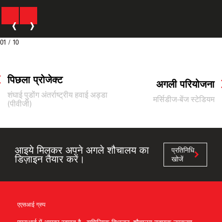
‹
›
01
/ 10
पिछला प्रोजेक्ट
अगली परियोजना
शंघाई पुडोंग अंतर्राष्ट्रीय हवाई अड्डा
मर्सिडीज-बेंज स्टेडियम
(पीवीजी)
आइये मिलकर अपने अगले शौचालय का
प्रतिनिधि
डिज़ाइन तैयार करें।
खोजें
एएसआई ग्रुप
एएसआई में आपका स्वागत है - वाणिज्यिक विभाजन, शौचालय सहायक उपकरण,