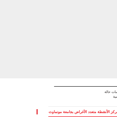
ات حالة
ية
كز الأنشطة متعدد الأغراض بجامعة مونماوث