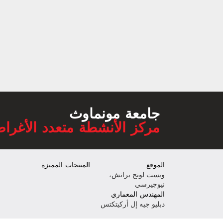
جامعة مونماوث
مركز الأنشطة متعدد الأغرا
الموقع
المنتجات المميزة
ويست لونج برانش،
نيوجيرسي
المهندس المعماري
دبليو جيه إل أركيتكتس