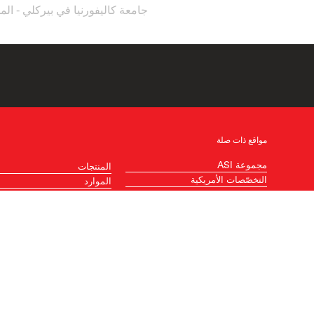
جامعة كاليفورنيا في بيركلي - ا
مواقع ذات صلة
مجموعة ASI
المنتجات
التخصّصات الأمريكية
الموارد
التقسيمات الدقيقة ASI
البحث عن ممثل
أقسام ASI العالمية
الشحن خلال 48 ساعة
منتجات العرض المرئي ASI
استوديو التصميم
خريطة الموقع
المواقع العالمية