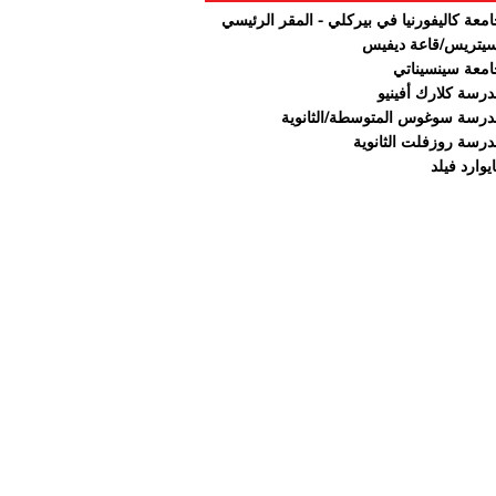
معة كاليفورنيا في بيركلي - المقر الرئيسي
يتريس/قاعة ديفيس
معة سينسيناتي
رسة كلارك أفينيو
رسة سوغوس المتوسطة/الثانوية
رسة روزفلت الثانوية
يوارد فيلد