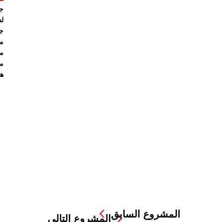
جا
لس
جا
مد
مد
مد
ها
المشروع السابق
المشروع التالي