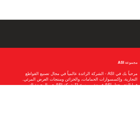
مجموعة ASI
مرحباً بك في ASI - الشركة الرائدة عالمياً في مجال تصنيع القواطع
التجارية، وإكسسوارات الحمامات، والخزائن ومنتجات العرض المرئي.
فما الذي يجعل ASI فريدة من نوعها؟ شركة ASI هي الوحيدة التي
تقوم بتصميم وهندسة وتصنيع حلول متكاملة تماماً. لذا فإن جميع
منتجاتنا تعمل معًا بسلاسة. أهلاً بك في الاختيار، أهلاً بك في الابتكارات،
أهلاً بك في ASI.
اشترك لتلقي تحديثات معلومات مجموعة
ASI GROUP