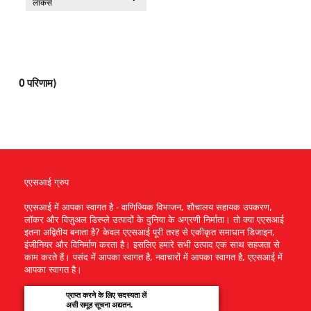
लॉकर्स
0
परिणाम)
एएसआई ग्रुप
एएसआई में आपका स्वागत है - वाणिज्यिक विभाजन, शौचालय सहायक उपकरण,
लॉकर और विज़ुअल डिस्प्ले उत्पादों के दुनिया के अग्रणी निर्माता। तो क्या एएसआई
इतना अद्वितीय बनाता है? केवल एएसआई पूरी तरह से एकीकृत समाधान डिजाइन,
इंजीनियर और विनिर्माण करता है। इसलिए हमारे सभी उत्पाद एक साथ सहजता से
काम करते हैं। पसंद में आपका स्वागत है, नवाचारों में आपका स्वागत है, एएसआई में
आपका स्वागत है।
प्राप्त करने के लिए सदस्यता लें
असी समूह सूचना अद्यतन.