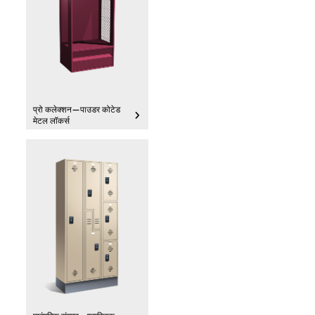
प्रो कलेक्शन—पाउडर कोटेड
मेटल लॉकर्स