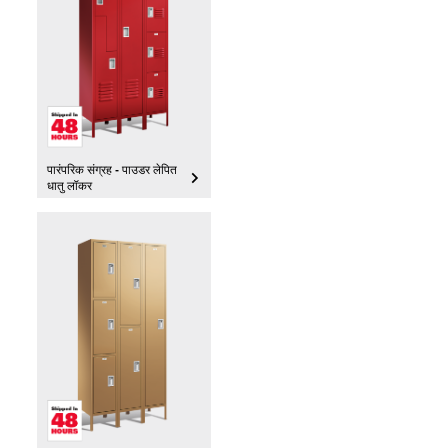
पारंपरिक संग्रह - पाउडर लेपित
धातु लॉकर