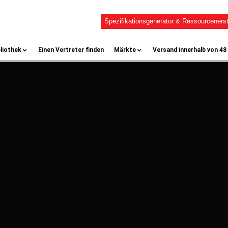
Spezifikationsgenerator & Ressourcenerst
liothek
Einen Vertreter finden
Märkte
Versand innerhalb von 48