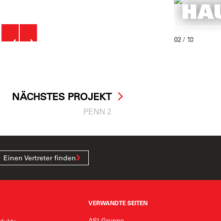
HA
‹
›
Mehr erf
02
/ 10
NÄCHSTES PROJEKT
PENN 2
Einen Vertreter finden
VERWANDTE SEITEN
ASI-Gruppe