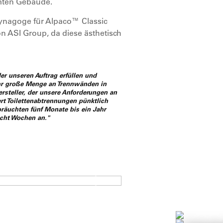
mten Gebäude.
ynagoge für Alpaco™ Classic
 ASI Group, da diese ästhetisch
der unseren Auftrag erfüllen und
ehr große Menge an Trennwänden in
rsteller, der unsere Anforderungen an
ert Toilettenabtrennungen pünktlich
 bräuchten fünf Monate bis ein Jahr
acht Wochen an."