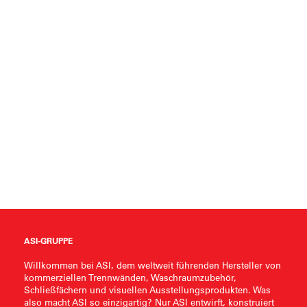
ASI-GRUPPE
Willkommen bei ASI, dem weltweit führenden Hersteller von
kommerziellen Trennwänden, Waschraumzubehör,
Schließfächern und visuellen Ausstellungsprodukten. Was
also macht ASI so einzigartig? Nur ASI entwirft, konstruiert